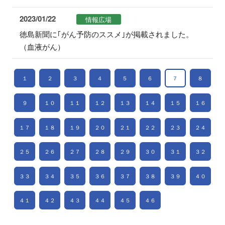
2023/01/22
情報広場
徳島新聞に｢がん予防のススメ｣が掲載されました。
（血液がん）
１
２
３
４
５
６
７
８
９
１０
１１
１２
１３
１４
１５
１６
１７
１８
１９
２０
２１
２２
２３
２４
２５
２６
２７
２８
２９
３０
３１
３２
３３
３４
３５
３６
３７
３８
３９
４０
４１
４２
４３
４４
４５
４６