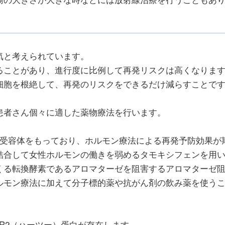
気と考えられています。
ることがあり、進行度に比例して再発リスクは高くなりま
細胞を根絶して、再発のリスクをできるだけ減らすことで
患者さん個々に適した薬物療法を行います。
る受容体をもっており、ホルモン療法による再発予防効果が
結合して女性ホルモンの働きを弱めるタモキシフェンを用
くる転換酵素であるアロマターゼを阻害するアロマターゼ
ルモン療法に加えて分子標的薬や抗がん剤の飲み薬を使う
ER2（ハーツー）蛋白が存在します。