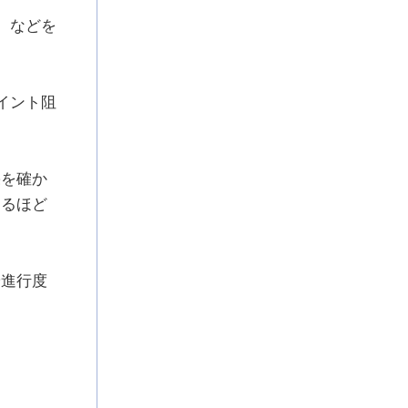
）などを
イント阻
果を確か
するほど
や進行度