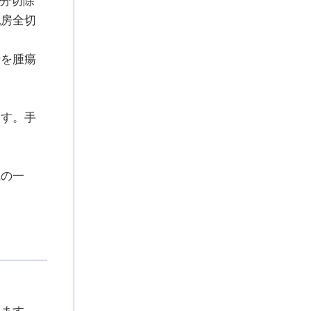
乳房全切
針を腫瘍
ます。手
織の一
ります。