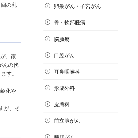
1回の乳
卵巣がん・子宮がん
骨・軟部腫瘍
脳腫瘍
口腔がん
すが、家
がんの代
耳鼻咽喉科
ります。
形成外科
高齢化や
皮膚科
すが、そ
前立腺がん
膀胱がん