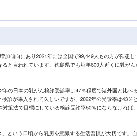
加傾向にあり2021年には全国で99,449人もの方が罹患し
なると言われています。徳島県でも毎年600人近くに乳がん
22年の日本の乳がん検診受診率は47％程度で諸外国と比べ
検診が導入されて久しいですが、2022年の受診率は43％
基本対策法で目標にしている検診受診率50％にならなければ
ス」という日頃から乳房を意識する生活習慣が大切です。