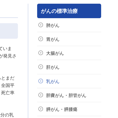
がんの標準治療
肺がん
胃がん
ていま
大腸がん
が発見さ
肝がん
るとまだ
乳がん
と全国平
、死亡率
胆嚢がん・胆管がん
膵がん・膵腫瘍
自分の乳