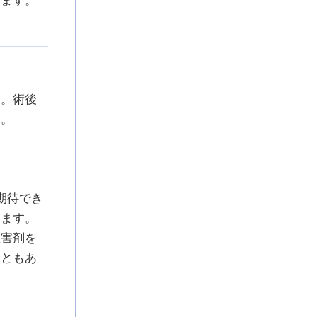
す。術後
す。
期待でき
います。
阻害剤を
こともあ