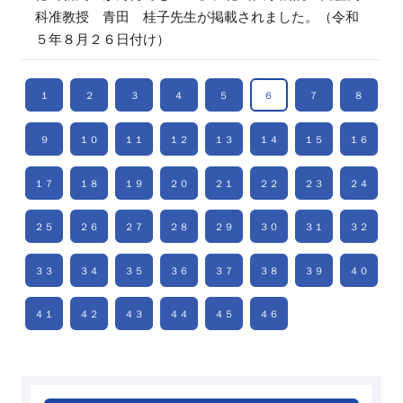
科准教授 青田 桂子先生が掲載されました。（令和
５年８月２６日付け）
１
２
３
４
５
６
７
８
９
１０
１１
１２
１３
１４
１５
１６
１７
１８
１９
２０
２１
２２
２３
２４
２５
２６
２７
２８
２９
３０
３１
３２
３３
３４
３５
３６
３７
３８
３９
４０
４１
４２
４３
４４
４５
４６