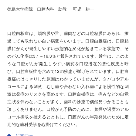
徳島大学病院 口腔内科 助教
可児 耕一
口腔白板症は、頬粘膜や舌、歯肉などの口腔粘膜にみられ、擦
過しても取れない白い病変をいいます。口腔白板症は、口腔粘
膜にがんが発生しやすい形態的な変化が起きている状態で、そ
のがん化率は3.1～16.3％と報告されています。近年は、このよ
うな口腔がんが発生しやすい病変を口腔潜在的悪性疾患と呼
び、口腔白板症を含めて12の疾患が挙げられています。口腔白
板症のはっきりした原因はわかっていませんが、タバコやアル
コールによる刺激、むし歯や合わない入れ歯による慢性的な刺
激は発症のリスクを高めます。口腔白板症は、痛みなどの自覚
症状を伴わないことが多く、歯科の診療で偶然見つかることも
珍しくありません。口腔がん予防のために、禁煙や過度のアル
コール摂取を控えるとともに、口腔がんの早期発見のために定
期的な歯科受診を心掛けてください。